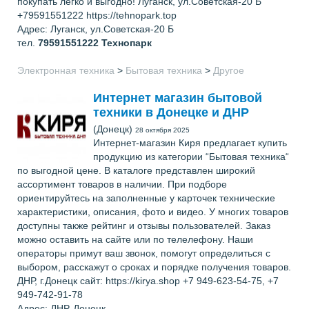
покупать легко и выгодно! Луганск, ул.Советская-20 Б
+79591551222 https://tehnopark.top
Адрес: Луганск, ул.Советская-20 Б
тел.
79591551222
Технопарк
Электронная техника
>
Бытовая техника
>
Другое
Интернет магазин бытовой
техники в Донецке и ДНР
(Донецк)
28 октября 2025
Интернет-магазин Киря предлагает купить
продукцию из категории “Бытовая техника“
по выгодной цене. В каталоге представлен широкий
ассортимент товаров в наличии. При подборе
ориентируйтесь на заполненные у карточек технические
характеристики, описания, фото и видео. У многих товаров
доступны также рейтинг и отзывы пользователей. Заказ
можно оставить на сайте или по телелефону. Наши
операторы примут ваш звонок, помогут определиться с
выбором, расскажут о сроках и порядке получения товаров.
ДНР, г.Донецк сайт: https://kirya.shop +7 949-623-54-75, +7
949-742-91-78
Адрес: ДНР, Донецк