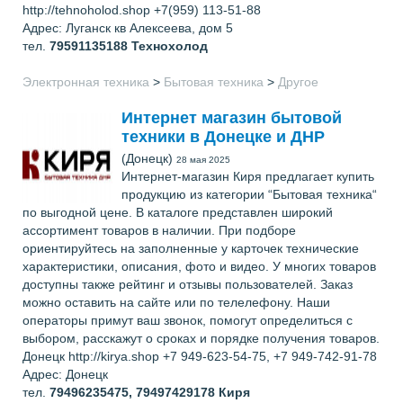
http://tehnoholod.shop +7(959) 113-51-88
Адрес: Луганск кв Алексеева, дом 5
тел.
79591135188
Технохолод
Электронная техника
>
Бытовая техника
>
Другое
Интернет магазин бытовой
техники в Донецке и ДНР
(Донецк)
28 мая 2025
Интернет-магазин Киря предлагает купить
продукцию из категории “Бытовая техника“
по выгодной цене. В каталоге представлен широкий
ассортимент товаров в наличии. При подборе
ориентируйтесь на заполненные у карточек технические
характеристики, описания, фото и видео. У многих товаров
доступны также рейтинг и отзывы пользователей. Заказ
можно оставить на сайте или по телелефону. Наши
операторы примут ваш звонок, помогут определиться с
выбором, расскажут о сроках и порядке получения товаров.
Донецк http://kirya.shop +7 949-623-54-75, +7 949-742-91-78
Адрес: Донецк
тел.
79496235475, 79497429178
Киря