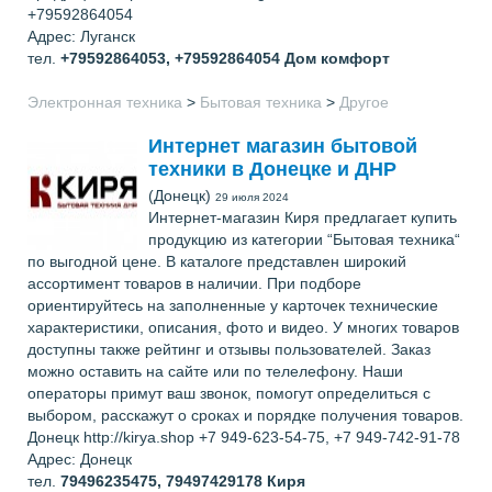
+79592864054
Адрес: Луганск
тел.
+79592864053, +79592864054
Дом комфорт
Электронная техника
>
Бытовая техника
>
Другое
Интернет магазин бытовой
техники в Донецке и ДНР
(Донецк)
29 июля 2024
Интернет-магазин Киря предлагает купить
продукцию из категории “Бытовая техника“
по выгодной цене. В каталоге представлен широкий
ассортимент товаров в наличии. При подборе
ориентируйтесь на заполненные у карточек технические
характеристики, описания, фото и видео. У многих товаров
доступны также рейтинг и отзывы пользователей. Заказ
можно оставить на сайте или по телелефону. Наши
операторы примут ваш звонок, помогут определиться с
выбором, расскажут о сроках и порядке получения товаров.
Донецк http://kirya.shop +7 949-623-54-75, +7 949-742-91-78
Адрес: Донецк
тел.
79496235475, 79497429178
Киря