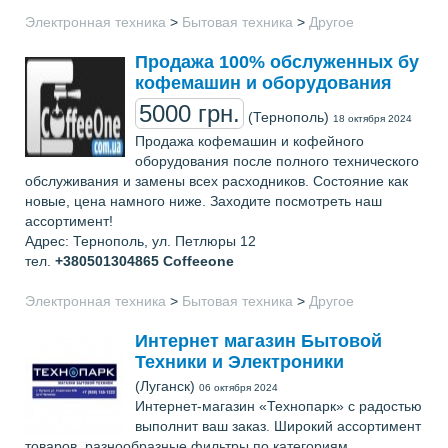
Электронная техника
>
Бытовая техника
>
Другое
Продажа 100% обслуженных бу
кофемашин и оборудования
5000 грн.
(Тернополь)
18 октября 2024
Продажа кофемашин и кофейного
оборудования после полного технического
обслуживания и замены всех расходников. Состояние как
новые, цена намного ниже. Заходите посмотреть наш
ассортимент!
Адрес: Тернополь, ул. Петлюры 12
тел.
+380501304865
Coffeeone
Электронная техника
>
Бытовая техника
>
Другое
Интернет магазин Бытовой
Техники и Электроники
(Луганск)
06 октября 2024
Интернет-магазин «Технопарк» с радостью
выполнит ваш заказ. Широкий ассортимент
товаров, разнообразные фильтры по категориям,